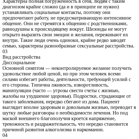
Характерна полная погруженность в себя, людям с таким
диагнозом крайне сложно (да и в принципе не нужно)
устанавливать социальные контакты, поэтому они
предпочитают работу, не предусматривающую интенсивное
общение. Они не стремятся к общению с родственниками,
равнодушны к происходящему вокруг. Шизоиды не могут
открыто выразить свои эмоции и желания, переживают их
внутри. Такие люди очень одиноки, крайне редко заводят
семью, характерны разнообразные сексуальные расстройства.
03
Вид расстройства
Диссоциальноe
Основной симптом — неконтролируемое желание получить
удовольствие любой ценой, но при этом человек всеми
силами избегает работы, деятельности, требующей усилий с
его стороны. Типична лживость, изворотливость,
манипуляции (часто — угрозы свести счеты с жизнью,
жалобы на ухудшение здоровья). Подростки, страдающие от
такого заболевания, нередко сбегают из дома. Пациент
выглядит вполне здоровым и довольным жизнью, переводит в
шутку любые разговоры о необходимости лечения. Но под
маской внешнего благополучия кроется напряжение,
тревожность и раздражительность, что нередко становится
причиной развития алкоголизма и наркомании.
04