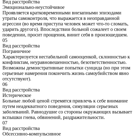
Вид расстройства
Эмоционально-неустойчивое
Проявляется кратковременными внезапными эпизодами
утраты самоконтроля, что выражается в неоправданной
агрессии (во время приступа человек может что-то сломать,
ударить другого). Впоследствии больной сожалеет о своем
поведении, просит прощения, винит себя в произошедшем.
05
Вид расстройства
Пограничное
Характеризуется нестабильной самооценкой, склонностью к
конфликтам, неуравновешенностью, безответственностью.
Возможны демонстративные попытки суицида (но при этом
серьезные намерения покончить жизнь самоубийством явно
отсутствуют).
06
Вид расстройства
Истерическое
Больные любой ценой стремятся привлечь к себе внимание
путем неадекватного поведения, симуляции серьезных
заболеваний. Равнодушие со стороны окружающих вызывает
вспышки гнева, обвинений, раздражительности.
07
Вид расстройства
Обсессивно-компульсивное