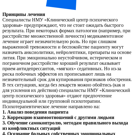
Принципы лечения
Специалисты НМУ «Клинический центр психического
здоровья» предупреждают, что не стоит ожидать быстрого
результата. При некоторых формах патологии (например, при
расстройстве множественной личности) медикаментозное
лечение играет незначительную роль. Но при слишком
выраженной тревожности и беспокойстве пациенту могут
назначить анксиолитики, нейролептики, препараты на основе
лития. При эмоционально неустойчивом, истерическом и
пограничном расстройстве хороший результат оказывает
прием антидепрессантов, «мягких» седативных. Но из-за
риска побочных эффектов их прописывают лишь на
незначительный срок для купирования признаков обострения.
В тех ситуациях, когда без лекарств можно обойтись (как и
для усиления их действия) специалисты НМУ «Клинический
центр психического здоровья» отдают предпочтение
индивидуальной или групповой психотерапии.
Психотерапевтическое лечение направлено на:
1. Анализ поведения пациента
2. Коррекцию взаимоотношений с другими людьми
3. Обучение самоконтролю, методам правильного выхода
из конфликтных ситуаций
4. Осознание больных собственных эмоциональных