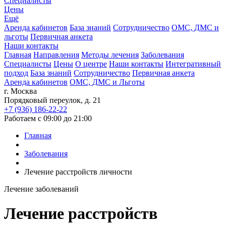
Специалисты
Цены
Ещё
Аренда кабинетов
База знаний
Сотрудничество
ОМС, ДМС и
льготы
Первичная анкета
Наши контакты
Главная
Направления
Методы лечения
Заболевания
Специалисты
Цены
О центре
Наши контакты
Интегративный
подход
База знаний
Сотрудничество
Первичная анкета
Аренда кабинетов
ОМС, ДМС и Льготы
г. Москва
Порядковый переулок, д. 21
+7 (936) 186-22-22
Работаем с 09:00 до 21:00
Главная
Заболевания
Лечение расстройств личности
Лечение заболеваний
Лечение расстройств