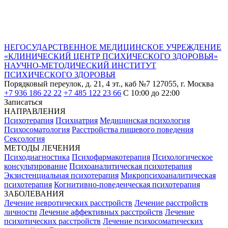
НЕГОСУДАРСТВЕННОЕ МЕДИЦИНСКОЕ УЧРЕЖДЕНИЕ
«КЛИНИЧЕСКИЙ ЦЕНТР ПСИХИЧЕСКОГО ЗДОРОВЬЯ»
НАУЧНО-МЕТОДИЧЕСКИЙ ИНСТИТУТ
ПСИХИЧЕСКОГО ЗДОРОВЬЯ
Порядковый переулок, д. 21, 4 эт., каб №7
127055, г. Москва
+7 936 186 22 22
+7 485 122 23 66
С 10:00 до 22:00
Записаться
НАПРАВЛЕНИЯ
Психотерапия
Психиатрия
Медицинская психология
Психосоматология
Расстройства пищевого поведения
Сексология
МЕТОДЫ ЛЕЧЕНИЯ
Психодиагностика
Психофармакотерапия
Психологическое
консультирование
Психоаналитическая психотерапия
Экзистенциальная психотерапия
Микропсихоаналитическая
психотерапия
Когнитивно-поведенческая психотерапия
ЗАБОЛЕВАНИЯ
Лечение невротических расстройств
Лечение расстройств
личности
Лечение аффективных расстройств
Лечение
психотических расстройств
Лечение психосоматических