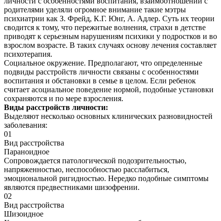
личности с особенностями воспитания, взаимоотношений с
родителями уделяли огромное внимание такие мэтры
психиатрии как З. Фрейд, К.Г. Юнг, А. Адлер. Суть их теории
сводится к тому, что пережитые волнения, страхи в детстве
приводят к серьезным нарушениям психики у подростков и во
взрослом возрасте. В таких случаях основу лечения составляет
психотерапия.
Социальное окружение. Предполагают, что определенные
подвиды расстройств личности связаны с особенностями
воспитания и обстановки в семье в целом. Если ребенок
считает асоциальное поведение нормой, подобные установки
сохраняются и по мере взросления.
Виды расстройств личности:
Выделяют несколько основных клинических разновидностей
заболевания:
01
Вид расстройства
Параноидное
Сопровождается патологической подозрительностью,
напряженностью, неспособностью расслабиться,
эмоциональной ригидностью. Нередко подобные симптомы
являются предвестниками шизофрении.
02
Вид расстройства
Шизоидное