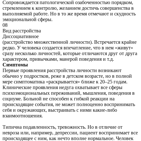
Сопровождается патологической озабоченностью порядком,
стремлением к контролю, желанием достичь совершенства в
выполняемой работе. Но в то же время отмечают и скудность
эмоциональной сферы.
08
Вид расстройства
Диссоциативное
(расстройство множественной личности). Встречается крайне
редко. У человека создается впечатление, что в нем «живут»
сразу несколько личностей, которые отличаются друг от друга
характером, привычками, манерой поведения и т.д.
Симптомы
Первые проявления расстройства личности возникают
обычно у подростков, реже в детском возрасте, но в полной
мере симптоматика «раскрывается» ближе к 20–25 годам.
Клинические проявления недуга охватывает все сферы
психоэмоциональных переживаний, мышления, поведения в
социуме. Больной не способен к гибкой реакции на
происходящие события, не может полноценно воспринимать
себя и окружающих, выстраивать с ними какие-либо
взаимоотношения.
Типична подавленность, тревожность. Но в отличие от
невроза или, например, депрессии, пациент воспринимает все
происходящее с ним, как нечто вполне нормальное. Человек