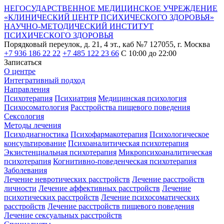
НЕГОСУДАРСТВЕННОЕ МЕДИЦИНСКОЕ УЧРЕЖДЕНИЕ
«КЛИНИЧЕСКИЙ ЦЕНТР ПСИХИЧЕСКОГО ЗДОРОВЬЯ»
НАУЧНО-МЕТОДИЧЕСКИЙ ИНСТИТУТ
ПСИХИЧЕСКОГО ЗДОРОВЬЯ
Порядковый переулок, д. 21, 4 эт., каб №7
127055, г. Москва
+7 936 186 22 22
+7 485 122 23 66
С 10:00 до 22:00
Записаться
О центре
Интегративный подход
Направления
Психотерапия
Психиатрия
Медицинская психология
Психосоматология
Расстройства пищевого поведения
Сексология
Методы лечения
Психодиагностика
Психофармакотерапия
Психологическое
консультирование
Психоаналитическая психотерапия
Экзистенциальная психотерапия
Микропсихоаналитическая
психотерапия
Когнитивно-поведенческая психотерапия
Заболевания
Лечение невротических расстройств
Лечение расстройств
личности
Лечение аффективных расстройств
Лечение
психотических расстройств
Лечение психосоматических
расстройств
Лечение расстройств пищевого поведения
Лечение сексуальных расстройств